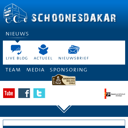
nieuws
live blog
actueel
nieuwsbrief
team
media
sponsoring