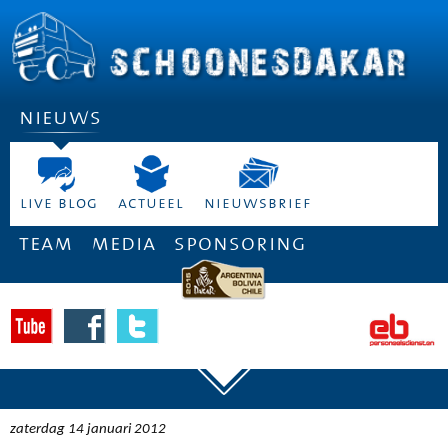
nieuws
live blog
actueel
nieuwsbrief
team
media
sponsoring
zaterdag 14 januari 2012