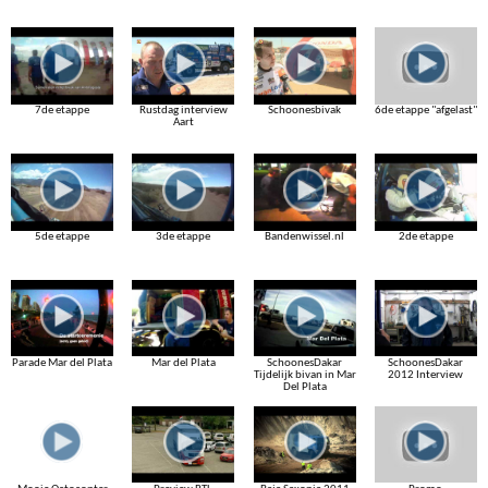
7de etappe
Rustdag interview
Schoonesbivak
6de etappe "afgelast"
Aart
5de etappe
3de etappe
Bandenwissel.nl
2de etappe
Parade Mar del Plata
Mar del Plata
SchoonesDakar
SchoonesDakar
Tijdelijk bivan in Mar
2012 Interview
Del Plata