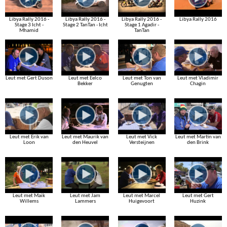
Libya Rally 2016 -
Libya Rally 2016 -
Libya Rally 2016 -
Libya Rally 2016
Stage 3 Icht -
Stage 2 TanTan - Icht
Stage 1 Agadir -
Mhamid
TanTan
Leut met Gert Duson
Leut met Eelco
Leut met Ton van
Leut met Vladimir
Bekker
Genugten
Chagin
Leut met Erik van
Leut met Maurik van
Leut met Vick
Leut met Martin van
Loon
den Heuvel
Versteijnen
den Brink
Leut met Maik
Leut met Jam
Leut met Marcel
Leut met Gert
Willems
Lammers
Huigevoort
Huzink