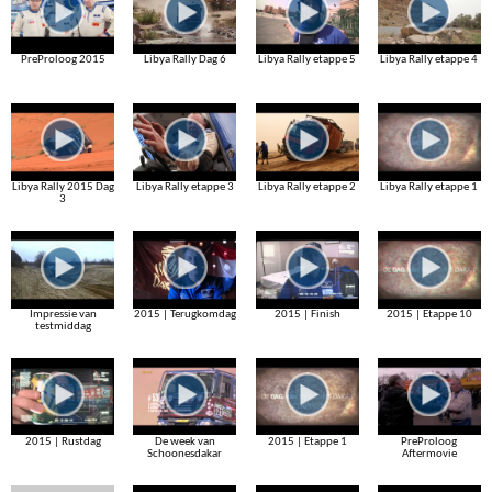
PreProloog 2015
Libya Rally Dag 6
Libya Rally etappe 5
Libya Rally etappe 4
Libya Rally 2015 Dag
Libya Rally etappe 3
Libya Rally etappe 2
Libya Rally etappe 1
3
Impressie van
2015 | Terugkomdag
2015 | Finish
2015 | Etappe 10
testmiddag
2015 | Rustdag
De week van
2015 | Etappe 1
PreProloog
Schoonesdakar
Aftermovie