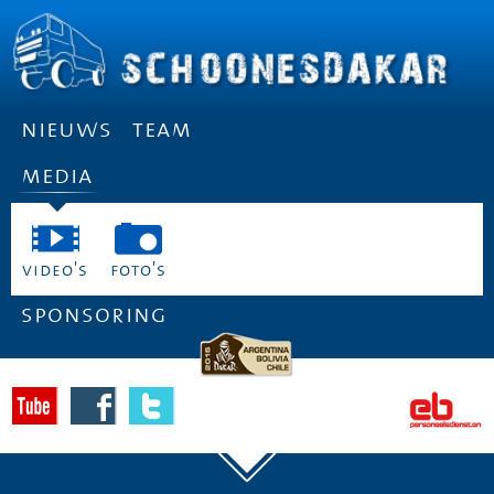
nieuws
team
media
video's
foto's
sponsoring