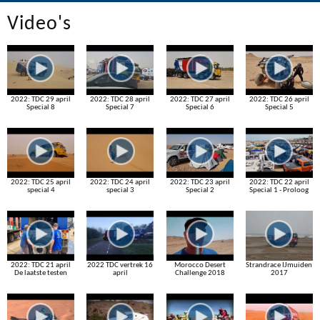
Video's
2022: TDC 29 april
2022: TDC 28 april
2022: TDC 27 april
2022: TDC 26 april
Special 8
Special 7
Special 6
Special 5
2022: TDC 25 april
2022: TDC 24 april
2022: TDC 23 april
2022: TDC 22 april
special 4
special 3
Special 2
Special 1 - Proloog
2022: TDC 21 april
2022 TDC vertrek 16
Morocco Desert
Strandrace IJmuiden
De laatste testen
april
Challenge 2018
2017