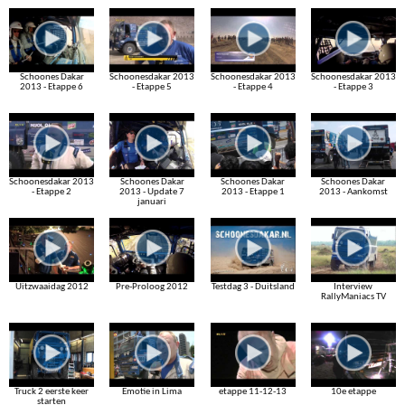
Schoones Dakar
Schoonesdakar 2013
Schoonesdakar 2013
Schoonesdakar 2013
2013 - Etappe 6
- Etappe 5
- Etappe 4
- Etappe 3
Schoonesdakar 2013
Schoones Dakar
Schoones Dakar
Schoones Dakar
- Etappe 2
2013 - Update 7
2013 - Etappe 1
2013 - Aankomst
januari
Uitzwaaidag 2012
Pre-Proloog 2012
Testdag 3 - Duitsland
Interview
RallyManiacs TV
Truck 2 eerste keer
Emotie in Lima
etappe 11-12-13
10e etappe
starten