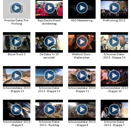
Preview Dakar Pre-
Baja Deutschland
ASO Mededeling
PreProloog 2013
Proloog
donderdag
Bouw Truck 3
De Dakar in 10
Welkom thuis -
Schoones Dakar
seconde!
Vladeracken
2013 - Etappe 14
Schoonesdakar 2013
Schoones Dakar
Schoonesdakar 2013
Schoonesdakar 2013
- Etappe 13
2013 - Etappe 12
- Etappe 11
- Etappe 10
Schoonesdakar 2013
Schoones Dakar
Schoonesdakar 2013
Schoones Dakar
- Etappe 9
2013 - Rustdag
- Etappe 8
2013 - Etappe 7