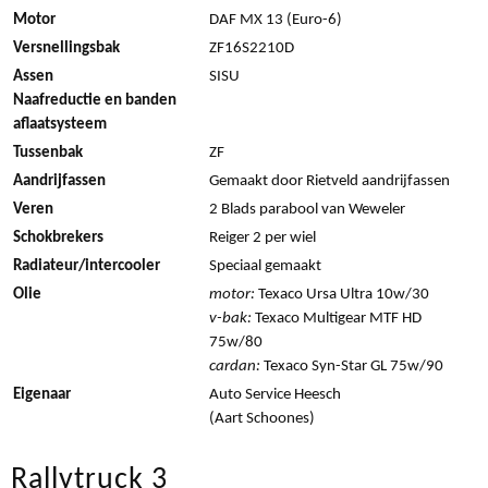
Motor
DAF MX 13 (Euro-6)
Versnellingsbak
ZF16S2210D
Assen
SISU
Naafreductie en banden
aflaatsysteem
Tussenbak
ZF
Aandrijfassen
Gemaakt door Rietveld aandrijfassen
Veren
2 Blads parabool van Weweler
Schokbrekers
Reiger 2 per wiel
Radiateur/intercooler
Speciaal gemaakt
Olie
motor:
Texaco Ursa Ultra 10w/30
v-bak:
Texaco Multigear MTF HD
75w/80
cardan:
Texaco Syn-Star GL 75w/90
Eigenaar
Auto Service Heesch
(Aart Schoones)
Rallytruck 3