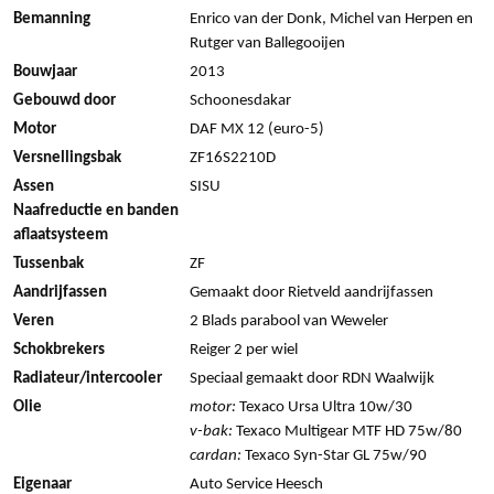
Bemanning
Enrico van der Donk, Michel van Herpen en
Rutger van Ballegooijen
Bouwjaar
2013
Gebouwd door
Schoonesdakar
Motor
DAF MX 12 (euro-5)
Versnellingsbak
ZF16S2210D
Assen
SISU
Naafreductie en banden
aflaatsysteem
Tussenbak
ZF
Aandrijfassen
Gemaakt door Rietveld aandrijfassen
Veren
2 Blads parabool van Weweler
Schokbrekers
Reiger 2 per wiel
Radiateur/intercooler
Speciaal gemaakt door RDN Waalwijk
Olie
motor:
Texaco Ursa Ultra 10w/30
v-bak:
Texaco Multigear MTF HD 75w/80
cardan:
Texaco Syn-Star GL 75w/90
Eigenaar
Auto Service Heesch