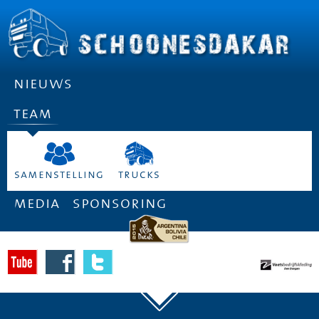
nieuws
team
samenstelling
trucks
media
sponsoring