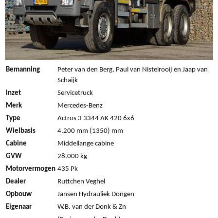
Bemanning
Peter van den Berg, Paul van Nistelrooij en Jaap van
Schaijk
Inzet
Servicetruck
Merk
Mercedes-Benz
Type
Actros 3 3344 AK 420 6x6
Wielbasis
4.200 mm (1350) mm
Cabine
Middellange cabine
GVW
28.000 kg
Motorvermogen
435 Pk
Dealer
Ruttchen Veghel
Opbouw
Jansen Hydrauliek Dongen
Eigenaar
W.B. van der Donk & Zn