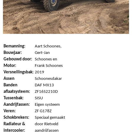
Bemanning:
Aart Schoones,
Bouwjaar:
Gert-Jan
Gebouwd door:
Schoones en
Motor:
Frank Schoones
Versnellingsbak:
2019
Assen
Schoonesdakar
Banden
DAF MX13
aflaatsysteem:
ZF16S2210D
Tussenbak:
SISU
Aandrijfassen:
Eigen systeem
Veren:
ZF G178Z
Schokbrekers:
Speciaal gemaakt
Radiateur &
door Rietveld
intercooler:
aandrijfassen