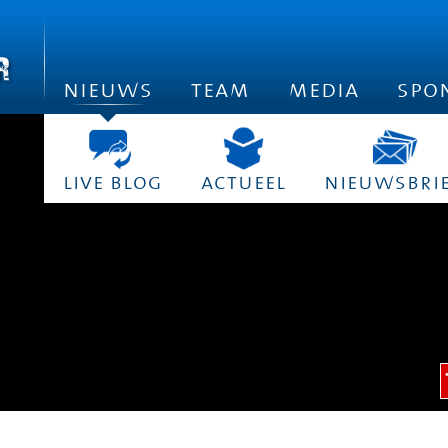
nieuws
team
media
spo
live blog
actueel
nieuwsbri