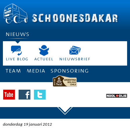
nieuws
live blog
actueel
nieuwsbrief
team
media
sponsoring
donderdag 19 januari 2012