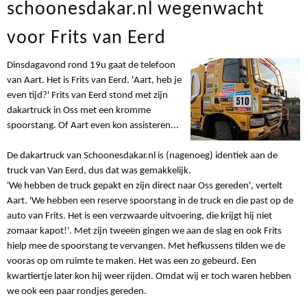
schoonesdakar.nl wegenwacht
voor Frits van Eerd
Dinsdagavond rond 19u gaat de telefoon
van Aart. Het is Frits van Eerd. 'Aart, heb je
even tijd?' Frits van Eerd stond met zijn
dakartruck in Oss met een kromme
spoorstang. Of Aart even kon assisteren...
De dakartruck van Schoonesdakar.nl is (nagenoeg) identiek aan de
truck van Van Eerd, dus dat was gemakkelijk.
'We hebben de truck gepakt en zijn direct naar Oss gereden', vertelt
Aart. 'We hebben een reserve spoorstang in de truck en die past op de
auto van Frits. Het is een verzwaarde uitvoering, die krijgt hij niet
zomaar kapot!'. Met zijn tweeën gingen we aan de slag en ook Frits
hielp mee de spoorstang te vervangen. Met hefkussens tilden we de
vooras op om ruimte te maken. Het was een zo gebeurd. Een
kwartiertje later kon hij weer rijden. Omdat wij er toch waren hebben
we ook een paar rondjes gereden.