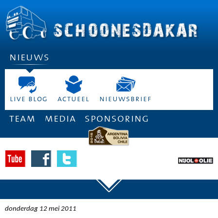
nieuws
live blog
actueel
nieuwsbrief
team
media
sponsoring
donderdag 12 mei 2011