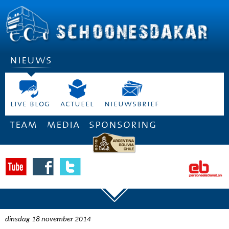
nieuws
live blog
actueel
nieuwsbrief
team
media
sponsoring
dinsdag 18 november 2014