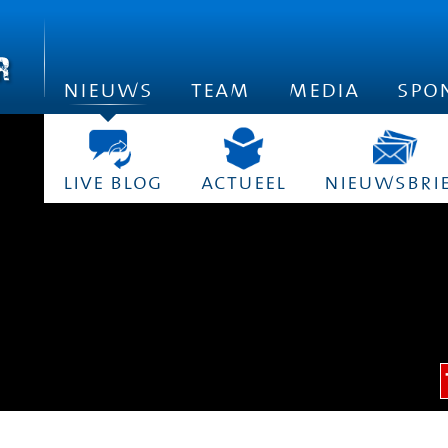
nieuws
team
media
spo
live blog
actueel
nieuwsbri