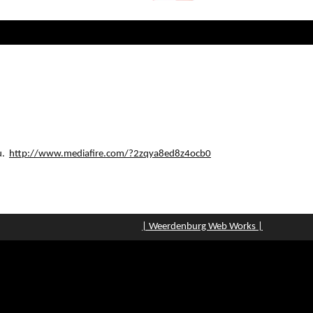
ru.
http://www.mediafire.com/?2zqya8ed8z4ocb0
| Weerdenburg Web Works |