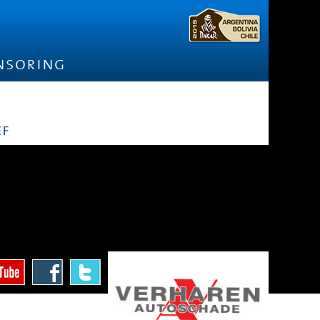
nsoring
ef