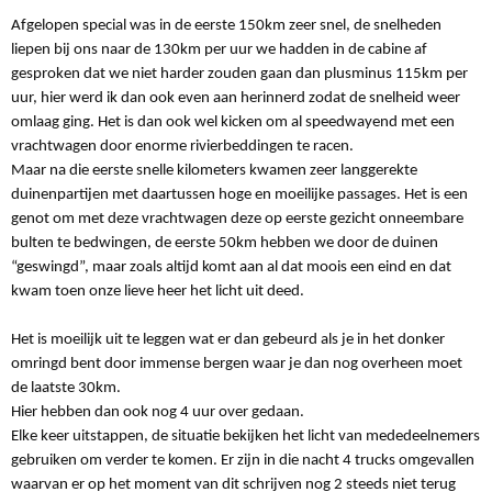
Afgelopen special was in de eerste 150km zeer snel, de snelheden
liepen bij ons naar de 130km per uur we hadden in de cabine af
gesproken dat we niet harder zouden gaan dan plusminus 115km per
uur, hier werd ik dan ook even aan herinnerd zodat de snelheid weer
omlaag ging. Het is dan ook wel kicken om al speedwayend met een
vrachtwagen door enorme rivierbeddingen te racen.
Maar na die eerste snelle kilometers kwamen zeer langgerekte
duinenpartijen met daartussen hoge en moeilijke passages. Het is een
genot om met deze vrachtwagen deze op eerste gezicht onneembare
bulten te bedwingen, de eerste 50km hebben we door de duinen
“geswingd”, maar zoals altijd komt aan al dat moois een eind en dat
kwam toen onze lieve heer het licht uit deed.
Het is moeilijk uit te leggen wat er dan gebeurd als je in het donker
omringd bent door immense bergen waar je dan nog overheen moet
de laatste 30km.
Hier hebben dan ook nog 4 uur over gedaan.
Elke keer uitstappen, de situatie bekijken het licht van mededeelnemers
gebruiken om verder te komen. Er zijn in die nacht 4 trucks omgevallen
waarvan er op het moment van dit schrijven nog 2 steeds niet terug