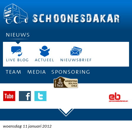
nieuws
live blog
actueel
nieuwsbrief
team
media
sponsoring
woensdag 11 januari 2012