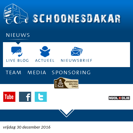
nieuws
live blog
actueel
nieuwsbrief
team
media
sponsoring
vrijdag 30 december 2016