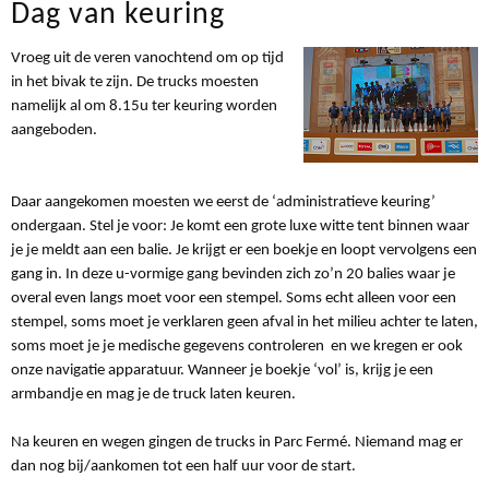
Dag van keuring
Vroeg uit de veren vanochtend om op tijd
in het bivak te zijn. De trucks moesten
namelijk al om 8.15u ter keuring worden
aangeboden.
Daar aangekomen moesten we eerst de ‘administratieve keuring’
ondergaan. Stel je voor: Je komt een grote luxe witte tent binnen waar
je je meldt aan een balie. Je krijgt er een boekje en loopt vervolgens een
gang in. In deze u-vormige gang bevinden zich zo’n 20 balies waar je
overal even langs moet voor een stempel. Soms echt alleen voor een
stempel, soms moet je verklaren geen afval in het milieu achter te laten,
soms moet je je medische gegevens controleren en we kregen er ook
onze navigatie apparatuur. Wanneer je boekje ‘vol’ is, krijg je een
armbandje en mag je de truck laten keuren.
Na keuren en wegen gingen de trucks in Parc Fermé. Niemand mag er
dan nog bij/aankomen tot een half uur voor de start.