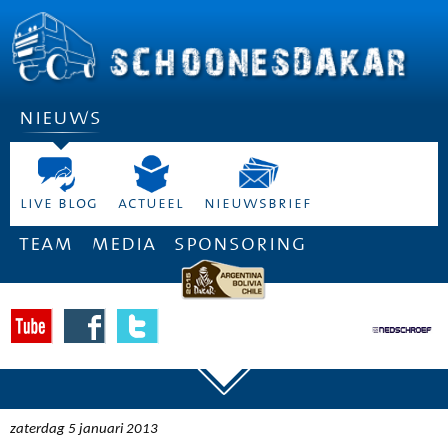
nieuws
live blog
actueel
nieuwsbrief
team
media
sponsoring
zaterdag 5 januari 2013