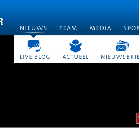
nieuws
team
media
spo
live blog
actueel
nieuwsbri