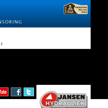
nsoring
ef