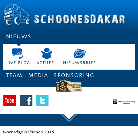
nieuws
live blog
actueel
nieuwsbrief
team
media
sponsoring
woensdag 20 januari 2016