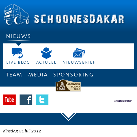
nieuws
live blog
actueel
nieuwsbrief
team
media
sponsoring
dinsdag 31 juli 2012