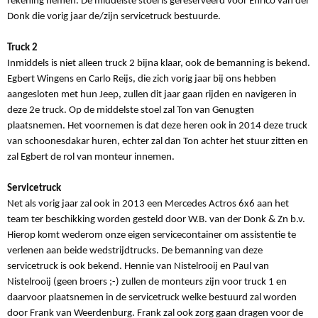
rekening nemen. De middelste stoel is gereserveerd voor Enrico van der
Donk die vorig jaar de/zijn servicetruck bestuurde.
Truck 2
Inmiddels is niet alleen truck 2 bijna klaar, ook de bemanning is bekend.
Egbert Wingens en Carlo Reijs, die zich vorig jaar bij ons hebben
aangesloten met hun Jeep, zullen dit jaar gaan rijden en navigeren in
deze 2e truck. Op de middelste stoel zal Ton van Genugten
plaatsnemen. Het voornemen is dat deze heren ook in 2014 deze truck
van schoonesdakar huren, echter zal dan Ton achter het stuur zitten en
zal Egbert de rol van monteur innemen.
Servicetruck
Net als vorig jaar zal ook in 2013 een Mercedes Actros 6x6 aan het
team ter beschikking worden gesteld door W.B. van der Donk & Zn b.v.
Hierop komt wederom onze eigen servicecontainer om assistentie te
verlenen aan beide wedstrijdtrucks. De bemanning van deze
servicetruck is ook bekend. Hennie van Nistelrooij en Paul van
Nistelrooij (geen broers ;-) zullen de monteurs zijn voor truck 1 en
daarvoor plaatsnemen in de servicetruck welke bestuurd zal worden
door Frank van Weerdenburg. Frank zal ook zorg gaan dragen voor de