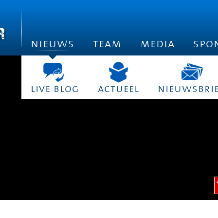
nieuws
team
media
spo
live blog
actueel
nieuwsbri