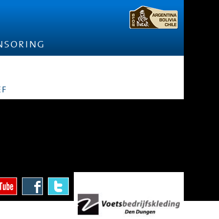
nsoring
ef