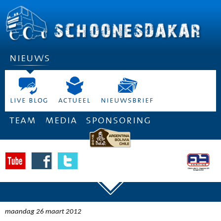
nieuws
live blog
actueel
nieuwsbrief
team
media
sponsoring
maandag 26 maart 2012