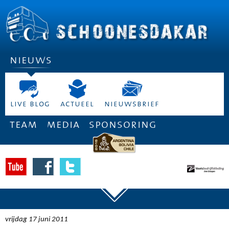
nieuws
live blog
actueel
nieuwsbrief
team
media
sponsoring
vrijdag 17 juni 2011