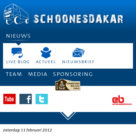
nieuws
live blog
actueel
nieuwsbrief
team
media
sponsoring
zaterdag 11 februari 2012