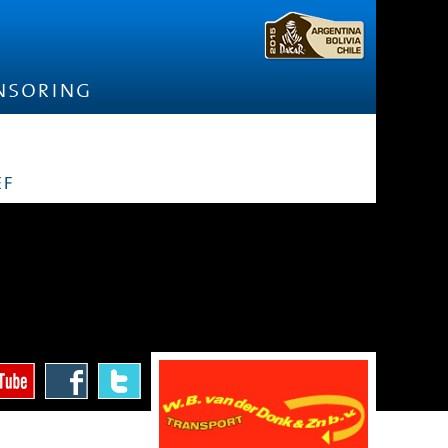
nsoring
ef