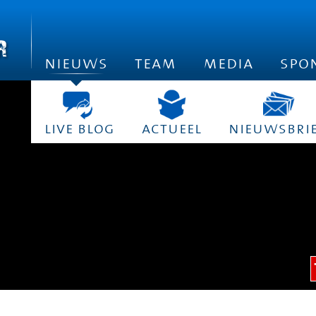
nieuws
team
media
spo
live blog
actueel
nieuwsbri