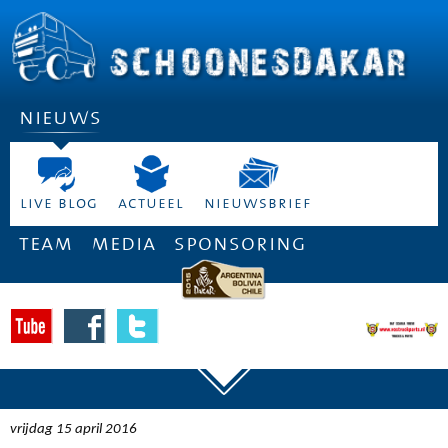
nieuws
live blog
actueel
nieuwsbrief
team
media
sponsoring
vrijdag 15 april 2016