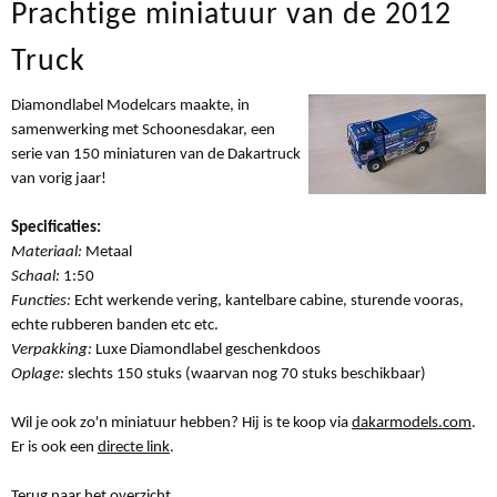
Prachtige miniatuur van de 2012
Truck
Diamondlabel Modelcars maakte, in
samenwerking met Schoonesdakar, een
serie van 150 miniaturen van de Dakartruck
van vorig jaar!
Specificaties:
Materiaal:
Metaal
Schaal:
1:50
Functies:
Echt werkende vering, kantelbare cabine, sturende vooras,
echte rubberen banden etc etc.
Verpakking:
Luxe Diamondlabel geschenkdoos
Oplage:
slechts 150 stuks (waarvan nog 70 stuks beschikbaar)
Wil je ook zo'n miniatuur hebben? Hij is te koop via
dakarmodels.com
.
Er is ook een
directe link
.
Terug naar het overzicht