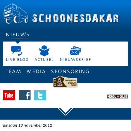
nieuws
live blog
actueel
nieuwsbrief
team
media
sponsoring
dinsdag 13 november 2012