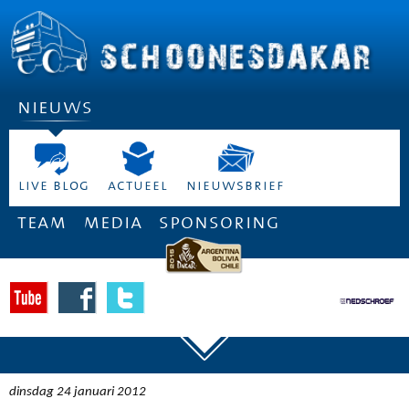
nieuws
live blog
actueel
nieuwsbrief
team
media
sponsoring
dinsdag 24 januari 2012