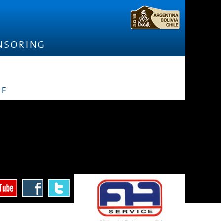
nsoring
ef