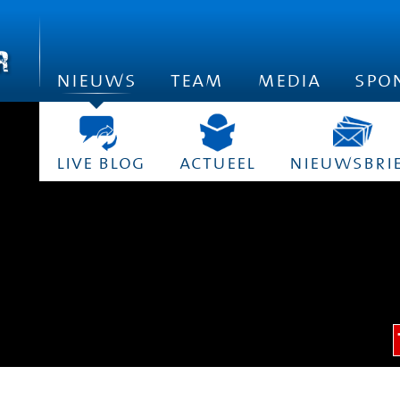
nieuws
team
media
spo
live blog
actueel
nieuwsbri