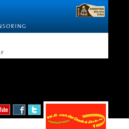
nsoring
ef