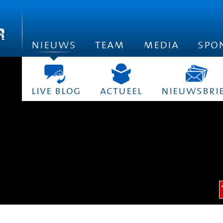
nieuws
team
media
spo
live blog
actueel
nieuwsbri