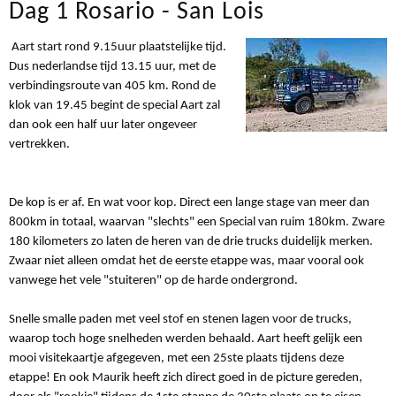
Dag 1 Rosario - San Lois
Aart start rond 9.15uur plaatstelijke tijd.
Dus nederlandse tijd 13.15 uur, met de
verbindingsroute van 405 km. Rond de
klok van 19.45 begint de special Aart zal
dan ook een half uur later ongeveer
vertrekken.
De kop is er af. En wat voor kop. Direct een lange stage van meer dan
800km in totaal, waarvan "slechts" een Special van ruim 180km. Zware
180 kilometers zo laten de heren van de drie trucks duidelijk merken.
Zwaar niet alleen omdat het de eerste etappe was, maar vooral ook
vanwege het vele "stuiteren" op de harde ondergrond.
Snelle smalle paden met veel stof en stenen lagen voor de trucks,
waarop toch hoge snelheden werden behaald. Aart heeft gelijk een
mooi visitekaartje afgegeven, met een 25ste plaats tijdens deze
etappe! En ook Maurik heeft zich direct goed in de picture gereden,