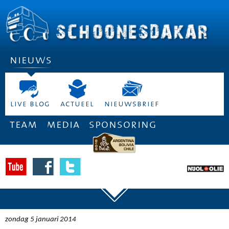
nieuws
live blog
actueel
nieuwsbrief
team
media
sponsoring
zondag 5 januari 2014