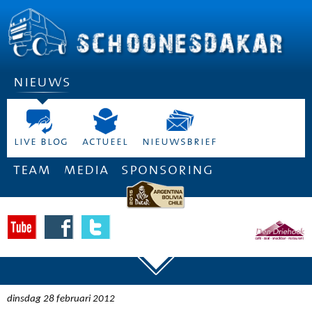
nieuws
live blog
actueel
nieuwsbrief
team
media
sponsoring
dinsdag 28 februari 2012