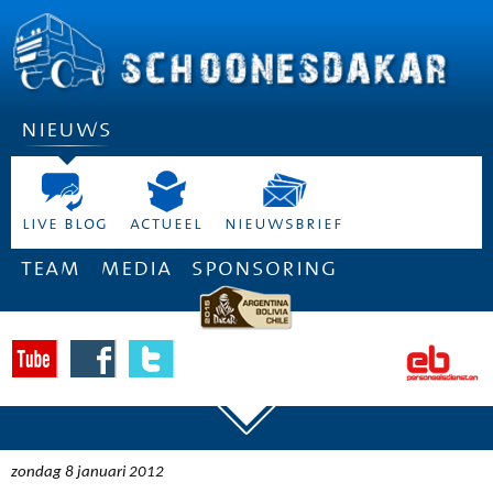
nieuws
live blog
actueel
nieuwsbrief
team
media
sponsoring
zondag 8 januari 2012