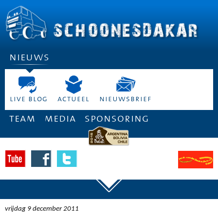
nieuws
live blog
actueel
nieuwsbrief
team
media
sponsoring
vrijdag 9 december 2011