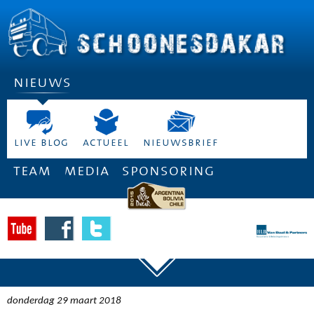
nieuws
live blog
actueel
nieuwsbrief
team
media
sponsoring
donderdag 29 maart 2018