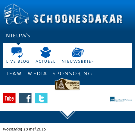
nieuws
live blog
actueel
nieuwsbrief
team
media
sponsoring
woensdag 13 mei 2015