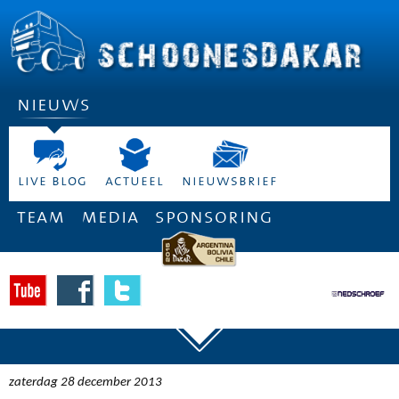
nieuws
live blog
actueel
nieuwsbrief
team
media
sponsoring
zaterdag 28 december 2013