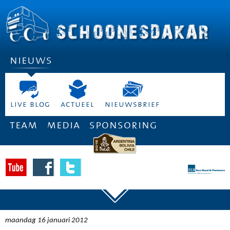
nieuws
live blog
actueel
nieuwsbrief
team
media
sponsoring
maandag 16 januari 2012