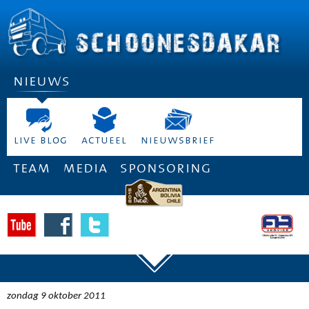
nieuws
live blog
actueel
nieuwsbrief
team
media
sponsoring
zondag 9 oktober 2011