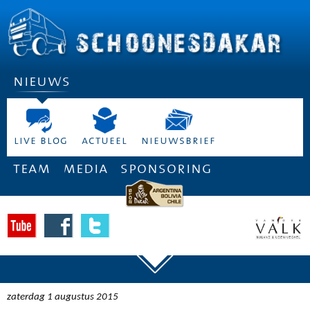
nieuws
live blog
actueel
nieuwsbrief
team
media
sponsoring
zaterdag 1 augustus 2015