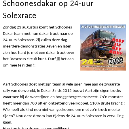
Schoonesdakar op 24-uur
Solexrace
Zondag 23 augustus komt het Schoones
Dakar team met hun dakar truck naar de
24-uurs Solexrace. Zij zullen deze dag
meerdere demonstraties geven en laten
zien hoe hard je met een dakar truck over
het Brascross circuit kunt. Durf jij het aan
om mee te rijden?!
Aart Schoones doet met zijn team al vele jaren mee aan de zwaarste
rally van de wereld, le Dakar. Sinds 2012 bouwt Aart zijn eigen trucks
waarmee hij de woestijnen en hooggebergtes trotseert. Zo’n monster
heeft meer dan 700 pK en ontzettend veel koppel. 110% Brute kracht!!
Wie heeft als kind nou niet van gedroomd om met zo’n truck mee te
rijden? Nou deze droom kan tijdens de 24-uurs Solexrace in vervulling
gaan.
Hoe kun je jou droom verwezenlijken?: