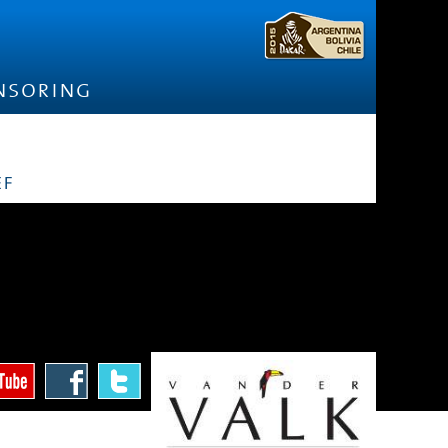
nsoring
ef