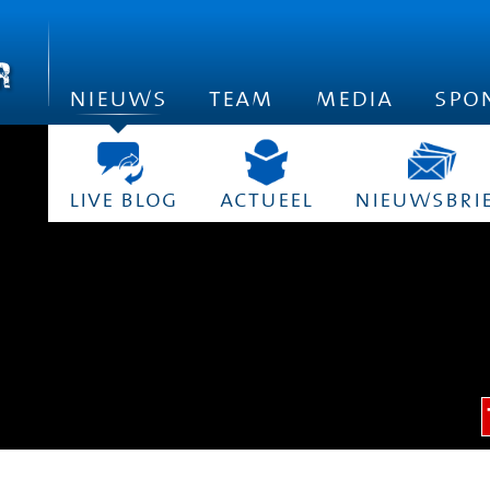
nieuws
team
media
spo
live blog
actueel
nieuwsbri