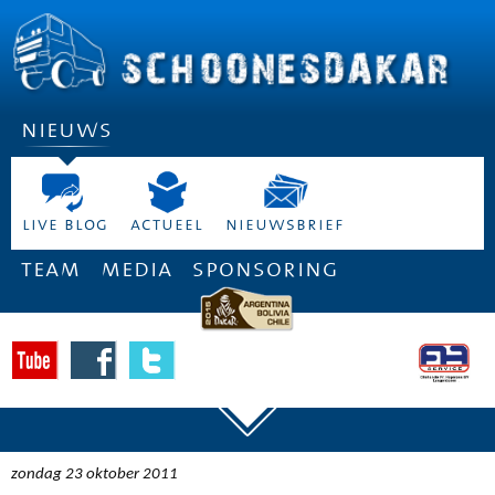
nieuws
live blog
actueel
nieuwsbrief
team
media
sponsoring
zondag 23 oktober 2011