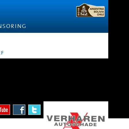
nsoring
ef