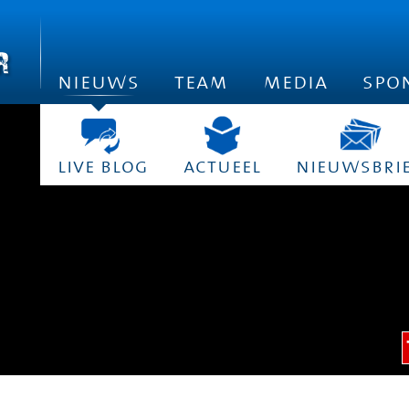
nieuws
team
media
spo
live blog
actueel
nieuwsbri