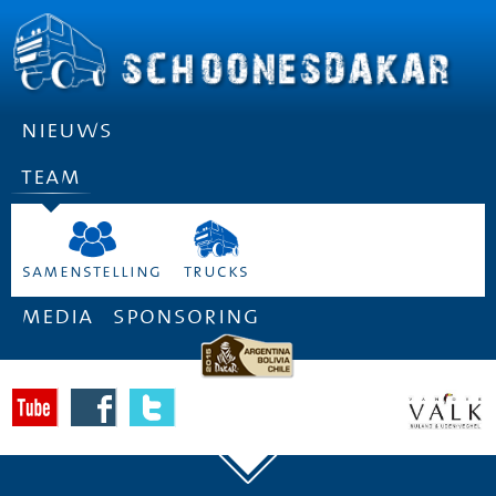
nieuws
team
samenstelling
trucks
media
sponsoring