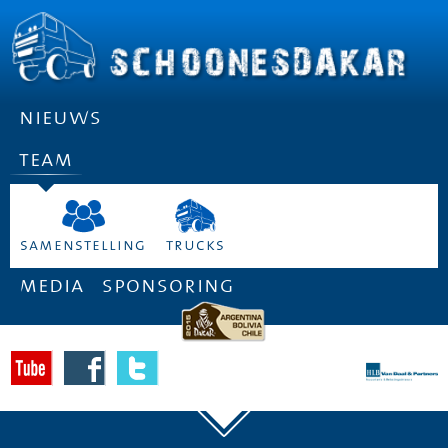
nieuws
team
samenstelling
trucks
media
sponsoring