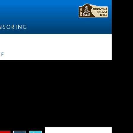
nsoring
ef