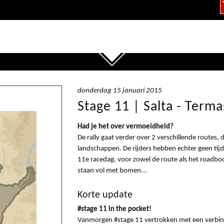
donderdag 15 januari 2015
Stage 11 | Salta - Term
Had je het over vermoeidheid?
De rally gaat verder over 2 verschillende routes
landschappen. De rijders hebben echter geen tijd 
11e racedag, voor zowel de route als het roadboo
staan vol met bomen...
Korte update
#stage 11 in the pocket!
Vanmorgen #stage 11 vertrokken met een verbi