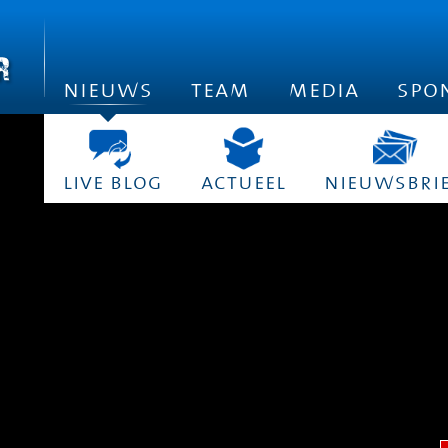
nieuws
team
media
spo
live blog
actueel
nieuwsbri