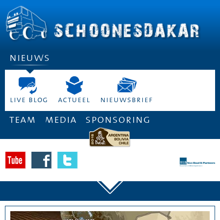
nieuws
live blog
actueel
nieuwsbrief
team
media
sponsoring