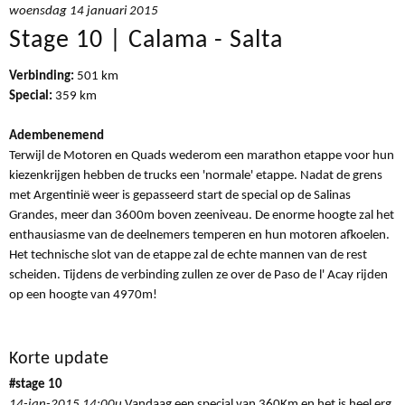
woensdag 14 januari 2015
Stage 10 | Calama - Salta
Verbinding:
501 km
Special:
359 km
Adembenemend
Terwijl de Motoren en Quads wederom een marathon etappe voor hun
kiezenkrijgen hebben de trucks een 'normale' etappe. Nadat de grens
met Argentinië weer is gepasseerd start de special op de Salinas
Grandes, meer dan 3600m boven zeeniveau. De enorme hoogte zal het
enthausiasme van de deelnemers temperen en hun motoren afkoelen.
Het technische slot van de etappe zal de echte mannen van de rest
scheiden. Tijdens de verbinding zullen ze over de Paso de l' Acay rijden
op een hoogte van 4970m!
Korte update
#stage 10
14-jan-2015 14:00u
Vandaag een special van 360Km en het is heel erg