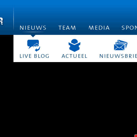
nieuws
team
media
spo
live blog
actueel
nieuwsbri