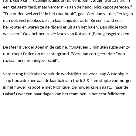
fesh. Gert-Jan: "Eigenlijk is alles prima verlopen. We zijn wel 1x hard in
een gat gestuiterd, maar verder niks aan de hand. Niks kapot gereden."
"Er stonden wel veel !! in het roadbook", gaat Gert-Jan verder, "er lagen
dan ook veel jeepkes op zijn kop langs de route. Bij een stond een
helikopter en waren ze de rijders er uit aan het halen. Dan slik je toch
wel even."
Ook hebben ze de MAN van Rotsaert (B) nog losgetrokken.
De sfeer is verder goed in de cabine. "Ongeveer 5 minuten ruzie per 24
uur" roept Enrico op de achtergrond. "Gert-Jan corrigeert dat: "nou
ruzie... meer meningsverschil".
Verder nog felicitaties vanuit de wedstrijdtruck voor Jaap & Monique.
Jaap bouwde mee aan de laadbak van truck 3 & 4 en stapte vanmorgen
in het huwelijksbootje met Monique. De huwelijksreis gaat... naar de
Dakar! Over een paar dagen kan het team hen in het echt feliciteren!