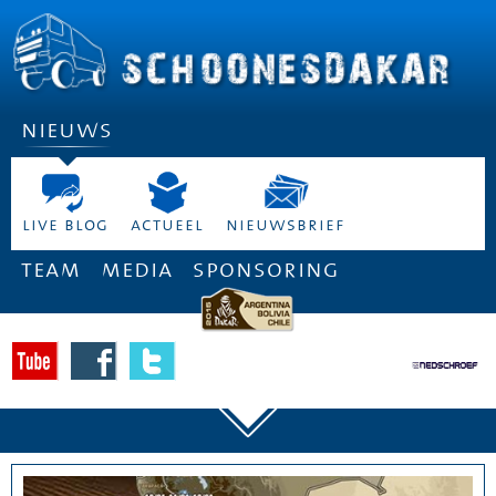
nieuws
live blog
actueel
nieuwsbrief
team
media
sponsoring