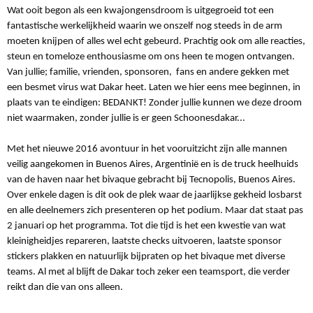
Wat ooit begon als een kwajongensdroom is uitgegroeid tot een
fantastische werkelijkheid waarin we onszelf nog steeds in de arm
moeten knijpen of alles wel echt gebeurd. Prachtig ook om alle reacties,
steun en tomeloze enthousiasme om ons heen te mogen ontvangen.
Van jullie; familie, vrienden, sponsoren, fans en andere gekken met
een besmet virus wat Dakar heet. Laten we hier eens mee beginnen, in
plaats van te eindigen: BEDANKT! Zonder jullie kunnen we deze droom
niet waarmaken, zonder jullie is er geen Schoonesdakar...
Met het nieuwe 2016 avontuur in het vooruitzicht zijn alle mannen
veilig aangekomen in Buenos Aires, Argentinië en is de truck heelhuids
van de haven naar het bivaque gebracht bij Tecnopolis, Buenos Aires.
Over enkele dagen is dit ook de plek waar de jaarlijkse gekheid losbarst
en alle deelnemers zich presenteren op het podium. Maar dat staat pas
2 januari op het programma. Tot die tijd is het een kwestie van wat
kleinigheidjes repareren, laatste checks uitvoeren, laatste sponsor
stickers plakken en natuurlijk bijpraten op het bivaque met diverse
teams. Al met al blijft de Dakar toch zeker een teamsport, die verder
reikt dan die van ons alleen.