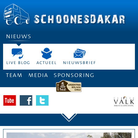
nieuws
live blog
actueel
nieuwsbrief
team
media
sponsoring