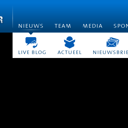
nieuws
team
media
spo
live blog
actueel
nieuwsbri