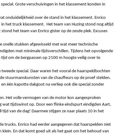
 special. Grote verschuivingen in het klassement konden in
wat onduidelijkheid over de stand in het klassement. Enrico
 in het truck klassement. Het team van Huzing stond nog altijd
stond het team van Enrico gister op de zesde plek. Excuses
le snelle stukken afgewisseld met wat meer technische
ndigden met minimale tijdsverschillen. Tijdens het opvolgende
tijd om de bergpassen op 2100 m hoogte veilig over te
 tweede special. Daar waren het vooral de haarspeldbochten
e de stuurmanskunsten van de chauffeurs op de proef stelden.
 en één kapotte dakgoot na verliep ook die special zonder
den. Het volle vermogen van de motor kon aangesproken
g wat tijdswinst op. Door een flinke eindspurt eindigden Aart,
l tijd van de dag! Daarmee stijgen ze naar plaats 10 in het
j de trucks. Enrico had eerder aangegeven dat haarspelden niet
llen klein. En dat komt goed uit als het gaat om het behoud van