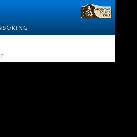
nsoring
ef