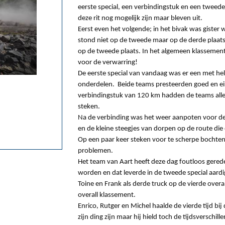
eerste special, een verbindingstuk en een tweede
deze rit nog mogelijk zijn maar bleven uit.
Eerst even het volgende; in het bivak was gister 
stond niet op de tweede maar op de derde plaats
op de tweede plaats. In het algemeen klassement 
voor de verwarring!
De eerste special van vandaag was er een met he
onderdelen. Beide teams presteerden goed en ei
verbindingstuk van 120 km hadden de teams alle 
steken.
Na de verbinding was het weer aanpoten voor de
en de kleine steegjes van dorpen op de route di
Op een paar keer steken voor te scherpe bochten
problemen.
Het team van Aart heeft deze dag foutloos gere
worden en dat leverde in de tweede special aardi
Toine en Frank als derde truck op de vierde overal
overall klassement.
Enrico, Rutger en Michel haalde de vierde tijd bi
zijn ding zijn maar hij hield toch de tijdsverschi