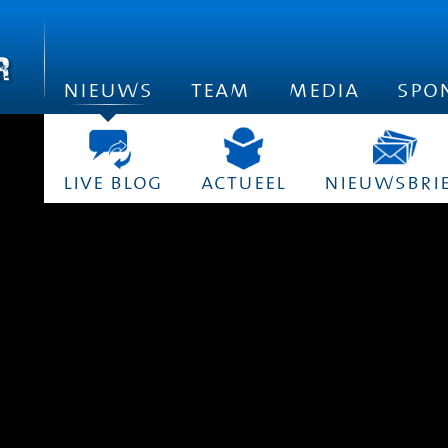
nieuws
team
media
spo
live blog
actueel
nieuwsbri