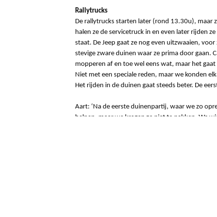
Rallytrucks
De rallytrucks starten later (rond 13.30u), maar 
halen ze de servicetruck in en even later rijden z
staat. De Jeep gaat ze nog even uitzwaaien, voor
stevige zware duinen waar ze prima door gaan. C
mopperen af en toe wel eens wat, maar het gaat
Niet met een speciale reden, maar we konden elka
Het rijden in de duinen gaat steeds beter. De ee
Aart: ‘Na de eerste duinenpartij, waar we zo o
helpen, maar we kregen ze niet te pakken. We wis
uiteindelijk maar verder gereden.’ Op mijn vraag 
geen last gehad. Aart wel denk ik.’ Die moet dat 
de verbinding.’ Gertjan: ‘Het was best een heftig
hebben een paar keer iets terug moeten rijden om
gehaald en hebben geen straftijd!’
De 555 en 562 komen op een respectievelijk 35e 
op zijn einde te lopen, maar ‘it ain’t over untill it;
Terug naar het overzicht