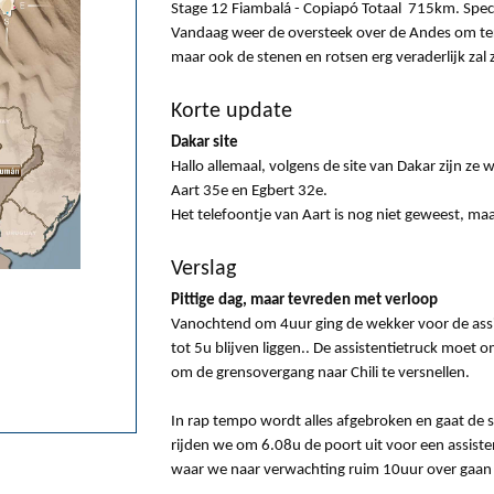
Stage 12 Fiambalá - Copiapó Totaal 715km. Spe
Vandaag weer de oversteek over de Andes om ter
maar ook de stenen en rotsen erg veraderlijk zal z
Korte update
Dakar site
Hallo allemaal, volgens de site van Dakar zijn ze 
Aart 35e en Egbert 32e.
Het telefoontje van Aart is nog niet geweest, ma
Verslag
Pittige dag, maar tevreden met verloop
Vanochtend om 4uur ging de wekker voor de assi
tot 5u blijven liggen.. De assistentietruck moet
om de grensovergang naar Chili te versnellen.
In rap tempo wordt alles afgebroken en gaat de se
rijden we om 6.08u de poort uit voor een assist
waar we naar verwachting ruim 10uur over gaan