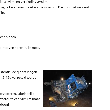
cial 319km. en verbinding 396km.
ug te keren naar de Atacama woestijn. Die door het vel zand
ijn.
weer binnen.
ar morgen horen jullie meer.
stentie, de rijders mogen
 om 5.45u verzegeld worden
rvice eten. Uiteindelijk
entieroute van 502 km maar
 doen!