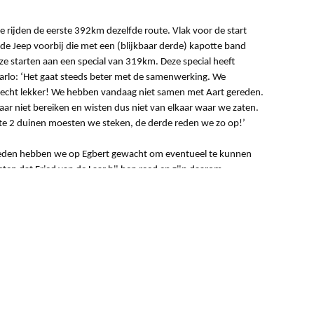
ze rijden de eerste 392km dezelfde route. Vlak voor de start
e de Jeep voorbij die met een (blijkbaar derde) kapotte band
 ze starten aan een special van 319km. Deze special heeft
arlo: ‘Het gaat steeds beter met de samenwerking. We
 echt lekker! We hebben vandaag niet samen met Aart gereden.
ar niet bereiken en wisten dus niet van elkaar waar we zaten.
rste 2 duinen moesten we steken, de derde reden we zo op!’
preden hebben we op Egbert gewacht om eventueel te kunnen
ten dat Fried van de Laar bij hen reed en zijn daarom
hoe het met zijn rug gaat antwoord Enrico: ‘Ik heb eigenlijk
beamen ‘Tijdens de special heb ik geen last gehad. Wel tijdens
e proef. Veel butsen en stuiteren. Een echte dakar-dag! We
 een ‘waypoint te halen’ en dat is gelukt. We hebben alles
en 32e plaats binnen en kunnen tevreden zijn. De dakar begint
s over!’