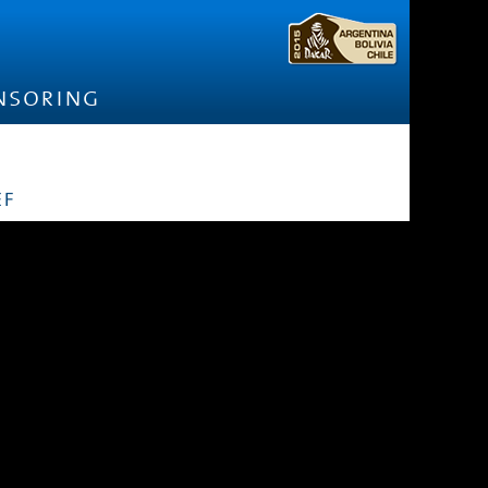
nsoring
ef