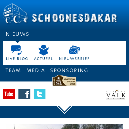
nieuws
live blog
actueel
nieuwsbrief
team
media
sponsoring