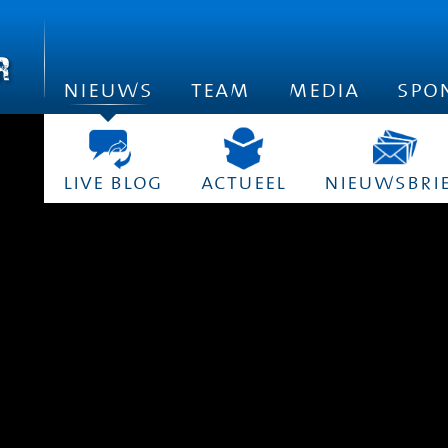
nieuws
team
media
spo
live blog
actueel
nieuwsbri