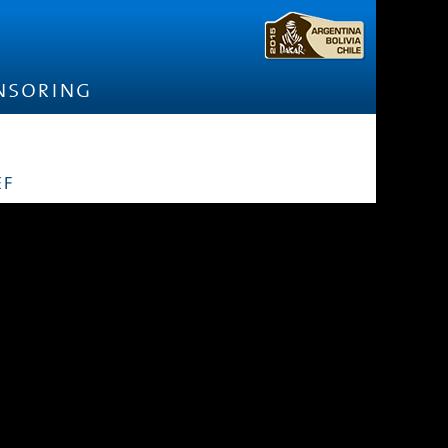
nsoring
ef