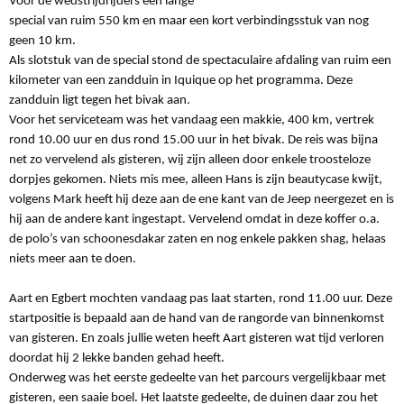
Voor de wedstrijdrijders een lange
special van ruim 550 km en maar een kort verbindingsstuk van nog
geen 10 km.
Als slotstuk van de special stond de spectaculaire afdaling van ruim een
kilometer van een zandduin in Iquique op het programma. Deze
zandduin ligt tegen het bivak aan.
Voor het serviceteam was het vandaag een makkie, 400 km, vertrek
rond 10.00 uur en dus rond 15.00 uur in het bivak. De reis was bijna
net zo vervelend als gisteren, wij zijn alleen door enkele troosteloze
dorpjes gekomen. Niets mis mee, alleen Hans is zijn beautycase kwijt,
volgens Mark heeft hij deze aan de ene kant van de Jeep neergezet en is
hij aan de andere kant ingestapt. Vervelend omdat in deze koffer o.a.
de polo’s van schoonesdakar zaten en nog enkele pakken shag, helaas
niets meer aan te doen.
Aart en Egbert mochten vandaag pas laat starten, rond 11.00 uur. Deze
startpositie is bepaald aan de hand van de rangorde van binnenkomst
van gisteren. En zoals jullie weten heeft Aart gisteren wat tijd verloren
doordat hij 2 lekke banden gehad heeft.
Onderweg was het eerste gedeelte van het parcours vergelijkbaar met
gisteren, een saaie boel. Het laatste gedeelte, de duinen daar zou het