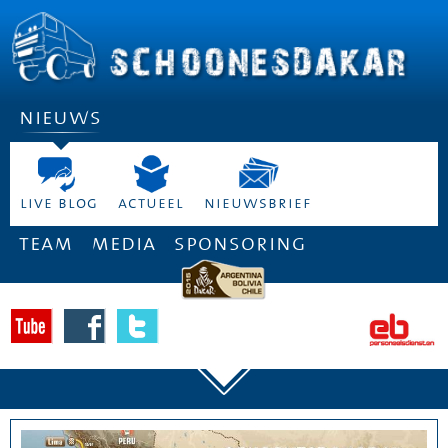
nieuws
live blog
actueel
nieuwsbrief
team
media
sponsoring